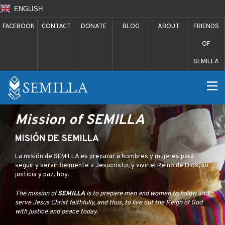
ENGLISH
FACEBOOK
CONTACT
DONATE
BLOG
ABOUT
FRIENDS
OF
SEMILLA
Mission of SEMILLA
MISIÓN DE SEMILLA
La misión de SEMILLA es preparar a hombres y mujeres para
seguir y servir fielmente a Jesucristo, y vivir el Reino de Dios, su
justicia y paz, hoy.
The mission of
SEMILLA
is to prepare men and women to follow and
serve Jesus Christ faithfully, and thus, to live out the Reign of God
with justice and peace today.